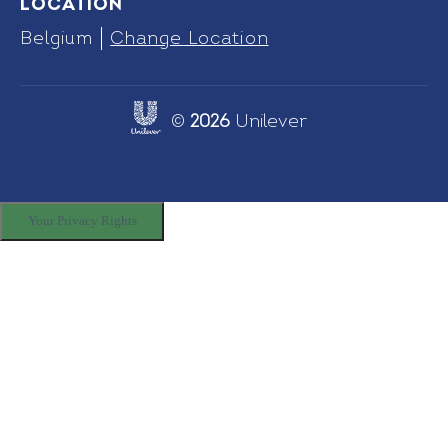
Location
Belgium
Change Location
©
2026
Unilever
Link opens in new tab
Your Privacy Rights