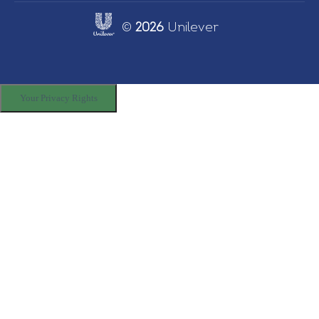
©
2026
Unilever
Link opens in new tab
Your Privacy Rights