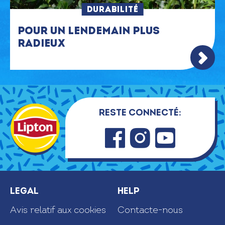
DURABILITÉ
POUR UN LENDEMAIN PLUS
RADIEUX
>
Reste connecté:
Faceb
Insta
Youtu
ook
gram
be
Legal
Help
Avis relatif aux cookies
Contacte-nous