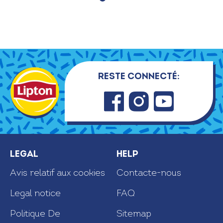
Reste connecté:
Faceb
Insta
Youtu
ook
gram
be
Legal
Help
Avis relatif aux cookies
Contacte-nous
Legal notice
FAQ
Politique De
Sitemap