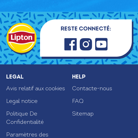
Reste connecté:
Faceb
Insta
Youtu
ook
gram
be
Legal
Help
Avis relatif aux cookies
Contacte-nous
Legal notice
FAQ
Politique De
Sitemap
Confidentialité
Paramètres des