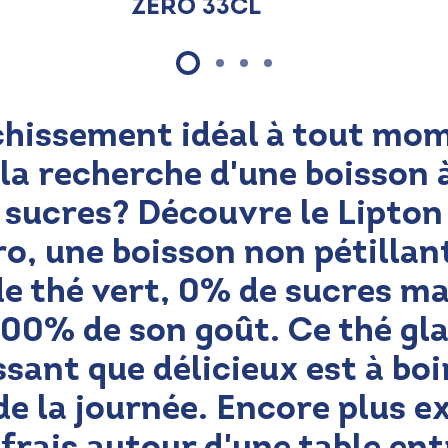
Zero 33cl
chissement idéal à tout mom
la recherche d'une boisson 
 sucres? Découvre le Lipton 
o, une boisson non pétillan
de thé vert, 0% de sucres ma
00% de son goût. Ce thé gla
ssant que délicieux est à boi
 la journée. Encore plus ex
s frais autour d'une table en