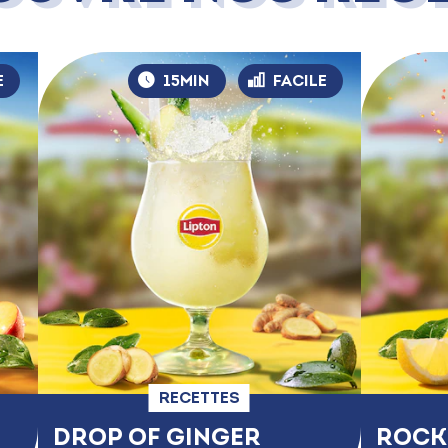
E
15MIN
FACILE
RECETTES
DROP OF GINGER
ROCK