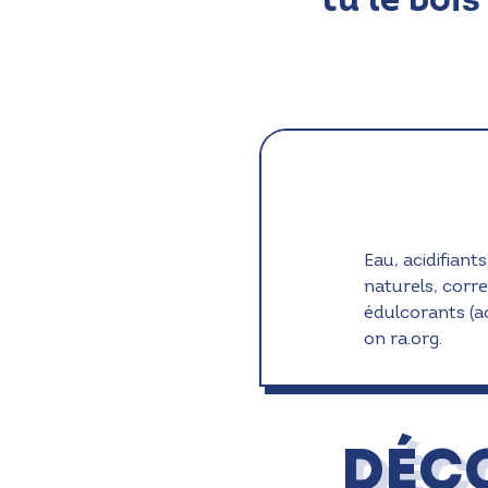
Eau, acidifiants
naturels, corre
édulcorants (ac
on ra.org.
DÉC