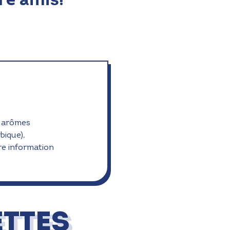
), arômes
bique),
re information
TTES