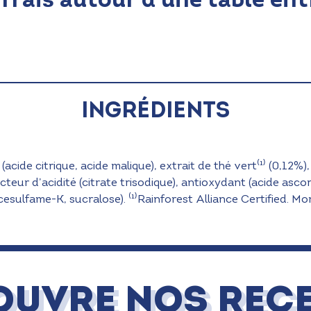
Ingrédients
 (acide citrique, acide malique), extrait de thé vert⁽¹⁾ (0,12%
cteur d’acidité (citrate trisodique), antioxydant (acide ascor
esulfame-K, sucralose). ⁽¹⁾Rainforest Alliance Certified. Mo
OUVRE NOS RECE