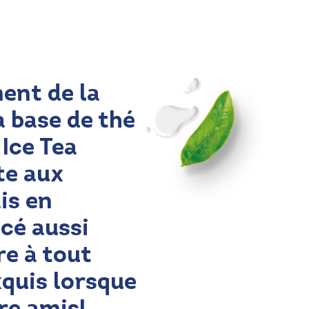
33cl
ent de la
à base de thé
Ice Tea
te aux
is en
cé aussi
re à tout
quis lorsque
tre amis!