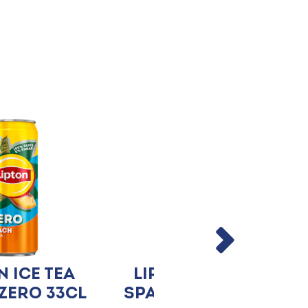
n Ice Tea
Lipton Ice Tea
Zero 33cl
Sparkling Zero