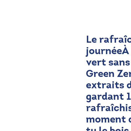
Le rafraî
journéeÀ 
vert sans
Green Zer
extraits 
gardant 1
rafraîchi
moment de
tu le boi