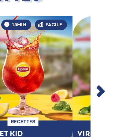
15MIN
FACILE
15MIN
RECETTES
RECETTES
ET KID
VIRGIN MOJITO