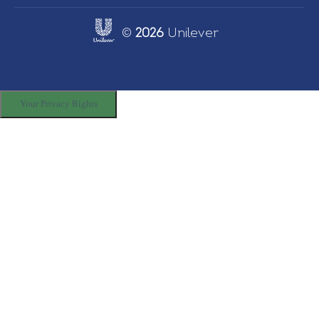
©
2026
Unilever
Link opens in new tab
Your Privacy Rights