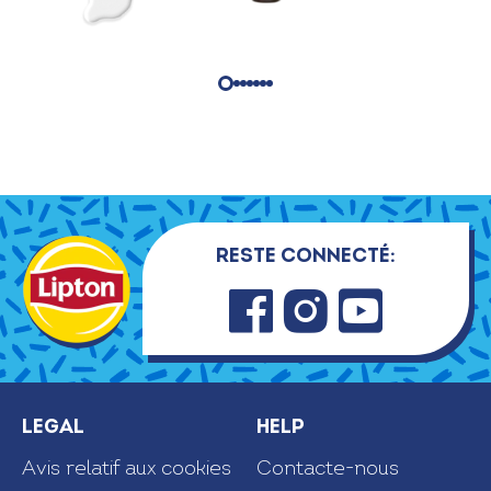
Reste connecté:
Faceb
Insta
Youtu
ook
gram
be
Legal
Help
Avis relatif aux cookies
Contacte-nous