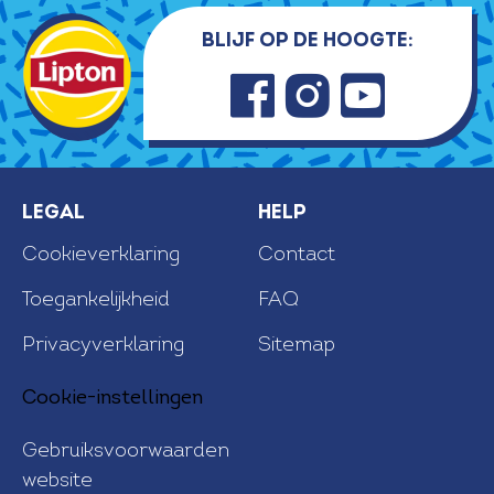
Blijf op de hoogte:
Faceb
Insta
Youtu
ook
gram
be
Legal
Help
Cookieverklaring
Contact
Toegankelijkheid
FAQ
Privacyverklaring
Sitemap
Cookie-instellingen
Gebruiksvoorwaarden
website