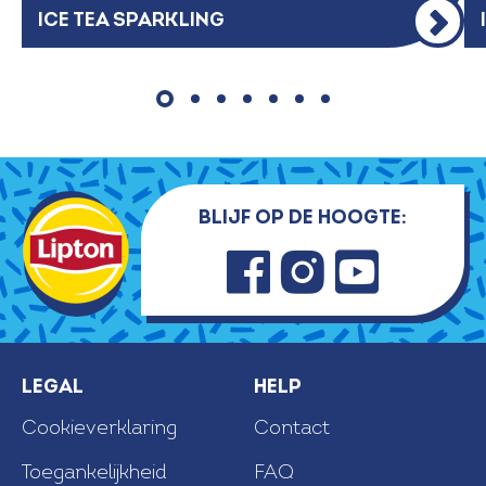
ICE TEA SPARKLING
Blijf op de hoogte:
Faceb
Insta
Youtu
ook
gram
be
Legal
Help
Cookieverklaring
Contact
Toegankelijkheid
FAQ