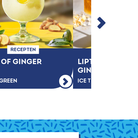
RECEPTEN
RECEPTEN
 OF GINGER
LIPTON LEMON 
GINGER SPARK
 GREEN
ICE TEA SPARKLING