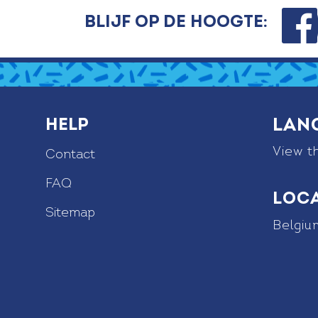
Faceb
ook
Blijf op de hoogte:
Lan
Help
View th
Contact
FAQ
Loc
Sitemap
Belgiu
e