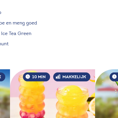
p
toe en meng goed
 Ice Tea Green
munt
K
10 MIN
MAKKELIJK