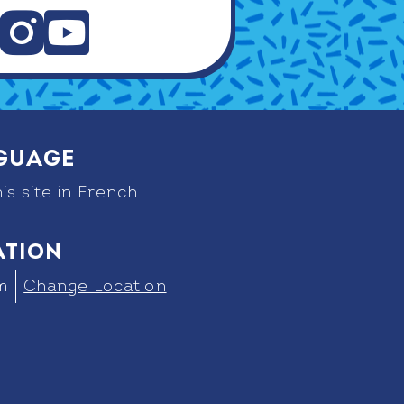
Insta
Youtu
gram
be
guage
is site in French
ation
m
Change Location