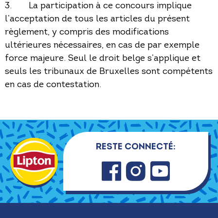
3. La participation à ce concours implique
l’acceptation de tous les articles du présent
règlement, y compris des modifications
ultérieures nécessaires, en cas de par exemple
force majeure. Seul le droit belge s’applique et
seuls les tribunaux de Bruxelles sont compétents
en cas de contestation.
Reste connecté:
Faceb
Insta
Youtu
ook
gram
be