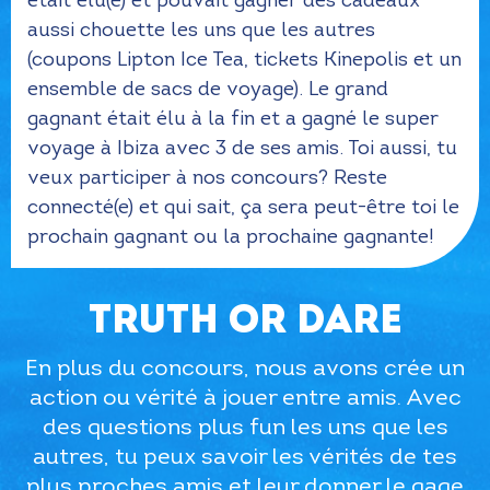
était élu(e) et pouvait gagner des cadeaux
aussi chouette les uns que les autres
(coupons Lipton Ice Tea, tickets Kinepolis et un
ensemble de sacs de voyage). Le grand
gagnant était élu à la fin et a gagné le super
voyage à Ibiza avec 3 de ses amis. Toi aussi, tu
veux participer à nos concours? Reste
connecté(e) et qui sait, ça sera peut-être toi le
prochain gagnant ou la prochaine gagnante!
TRUTH OR DARE
En plus du concours, nous avons crée un
action ou vérité à jouer entre amis. Avec
des questions plus fun les uns que les
autres, tu peux savoir les vérités de tes
plus proches amis et leur donner le gage